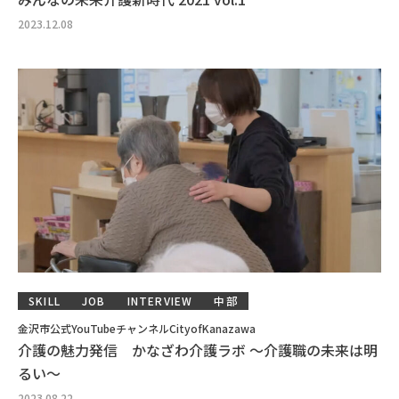
2023.12.08
SKILL
JOB
INTERVIEW
中部
金沢市公式YouTubeチャンネルCityofKanazawa
介護の魅力発信 かなざわ介護ラボ ～介護職の未来は明
るい～
2023.08.22